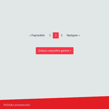
« Poprzednie
1
2
3
Następne »
Zobacz wszystkie galerie »
Polityka prywatności