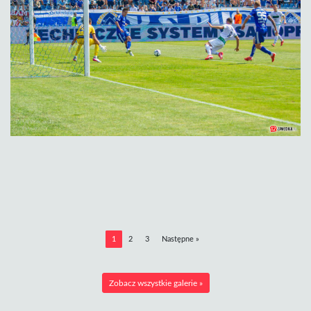
1
2
3
Następne »
Zobacz wszystkie galerie »