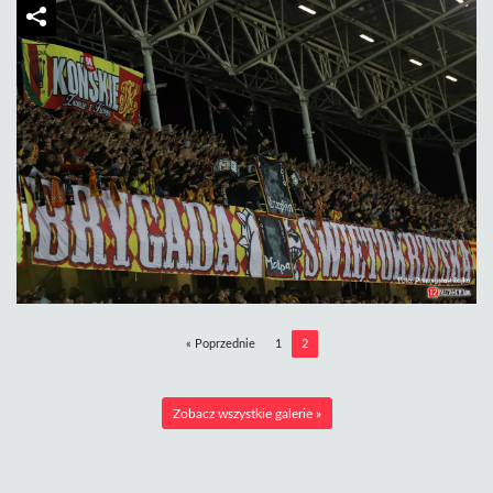
« Poprzednie
1
2
Zobacz wszystkie galerie »