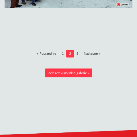
« Poprzednie
1
2
3
Następne »
Zobacz wszystkie galerie »