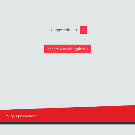
« Poprzednie
1
2
Zobacz wszystkie galerie »
Polityka prywatności
Copyright © 2011-2026 - Wszelkie prawa zastrzeżone.
Kontakt:
redakcja@12zawodnik.pl