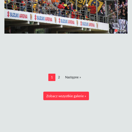
1
2
Następne »
Zobacz wszystkie galerie »