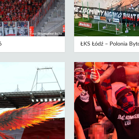
6
ŁKS Łódź – Polonia By
Autor: 12zawodnik