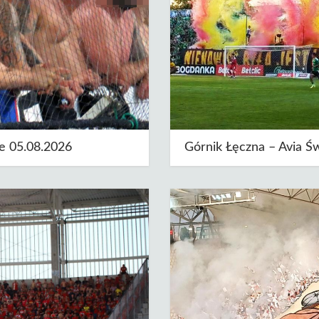
e 05.08.2026
Górnik Łęczna – Avia Ś
Autor: 12zawodnik